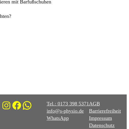
ieren mit Barfußschuhen
hten?
Instagram
Facebook
WhatsApp
Tel.: 0173 398 5371
AGB
info@s-physio.de
Barrierefreiheit
WhatsApp
Impressum
Datenschutz