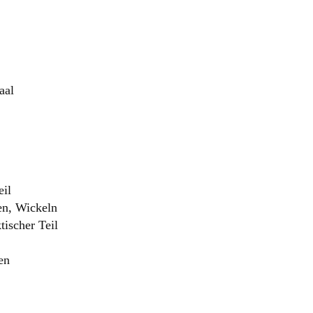
aal
eil
n, Wickeln
ischer Teil
en