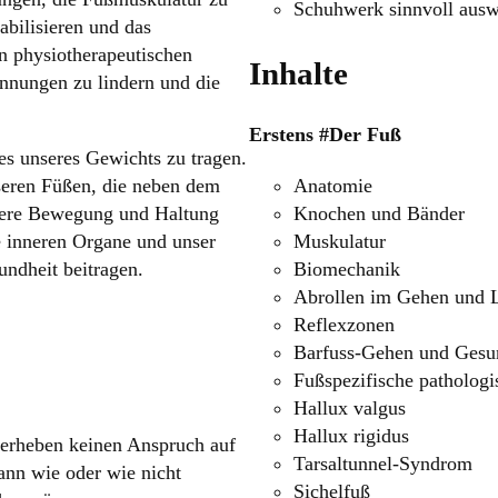
Schuhwerk sinnvoll ausw
abilisieren und das
n physiotherapeutischen
Inhalte
nnungen zu lindern und die
Erstens #Der Fuß
hes unseres Gewichts zu tragen.
Anatomie
seren Füßen, die neben dem
Knochen und Bänder
nsere Bewegung und Haltung
Muskulatur
e inneren Organe und unser
Biomechanik
ndheit beitragen.
Abrollen im Gehen und 
Reflexzonen
Barfuss-Gehen und Gesu
Fußspezifische patholog
Hallux valgus
Hallux rigidus
 erheben keinen Anspruch auf
Tarsaltunnel-Syndrom
ann wie oder wie nicht
Sichelfuß