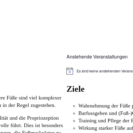
Anstehende Veranstaltungen
Es sind keine anstehenden Verans
H
i
n
Ziele
w
e
i
ere Füße sind viel komplexer
s
n in der Regel zugestehen.
Wahrnehmung der Füße p
Barfussgehen und (Fuß-)
ität und die Propriozeption
Training und Pflege der F
lle führt. Dies ist besonders
Wirkung starker Füße au
ungen, die Fußmuskulatur zu