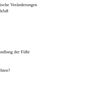
gische Veränderungen
ckfuß
andlung der Füße
chten?