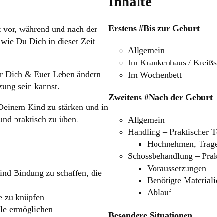
Inhalte
Erstens #Bis zur Geburt
it vor, während und nach der
 wie Du Dich in dieser Zeit
Allgemein
Im Krankenhaus / Kreißs
ür Dich & Euer Leben ändern
Im Wochenbett
zung sein kannst.
Zweitens #Nach der Geburt
Deinem Kind zu stärken und in
und praktisch zu üben.
Allgemein
Handling – Praktischer T
Hochnehmen, Trage
Schossbehandlung – Prakt
Voraussetzungen
ind Bindung zu schaffen, die
Benötigte Materiali
Ablauf
e zu knüpfen
lle ermöglichen
Besondere Situationen