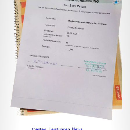
thestev
Leistungen
, 
News