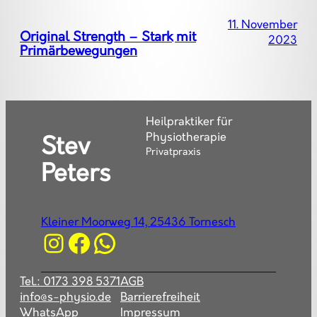
11. November
Original Strength – Stark mit
2023
Primärbewegungen
Heilpraktiker für
Physiotherapie
Stev
Privatpraxis
Peters
Kleiner Moorweg 14, 25436 Tornesch
Instagram
Facebook
WhatsApp
Tel.: 0173 398 5371
AGB
info@s-physio.de
Barrierefreiheit
WhatsApp
Impressum