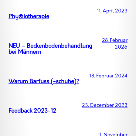
11. April 2023
Phyśiotherapie
28. Februar
NEU – Beckenbodenbehandlung
2026
bei Männern
18. Februar 2024
Warum Barfuss (-schuhe)?
23. Dezember 2023
Feedback 2023-12
11. November