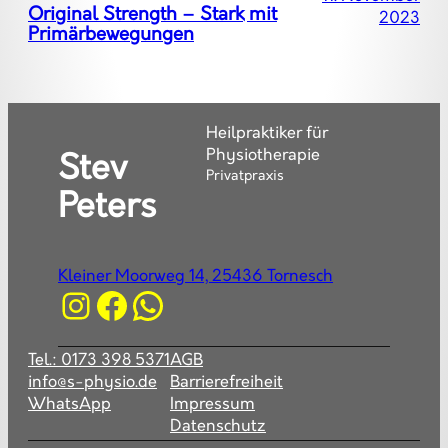
Original Strength – Stark mit
2023
Primärbewegungen
Heilpraktiker für
Physiotherapie
Stev
Privatpraxis
Peters
Kleiner Moorweg 14, 25436 Tornesch
Instagram
Facebook
WhatsApp
Tel.: 0173 398 5371
AGB
info@s-physio.de
Barrierefreiheit
WhatsApp
Impressum
Datenschutz